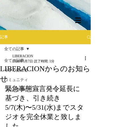
記事
全ての記事
LIBERACION
全ての記事
2020年5月7日
読了時間: 1分
LIBERACIONからのお知ら
今すぐ始める
せ
コミュニティ
緊急事態宣言発令延長に
ブログ作成のヒント
基づき、引き続き
5/7(木)〜5/31(水)までスタ
ジオを完全休業と致しま
した。