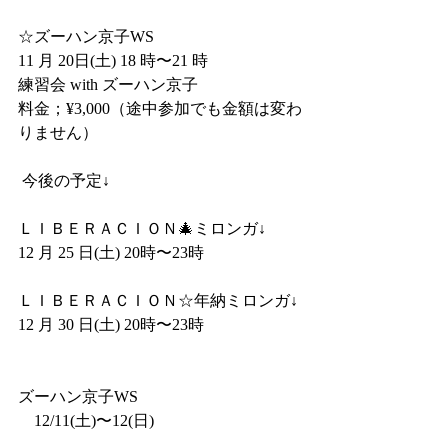
​☆ズーハン京子WS
11 月 20日(土) 18 時〜21 時　
練習会 with ズーハン京子
料金；¥3,000（途中参加でも金額は変わ
りません）
​ 今後の予定↓
ＬＩＢＥＲＡＣＩＯＮ🎄ミロンガ↓
12 月 25 日(土) 20時〜23時
ＬＩＢＥＲＡＣＩＯＮ☆年納ミロンガ↓
12 月 30 日(土) 20時〜23時
​ズーハン京子WS
　12/11(土)〜12(日)