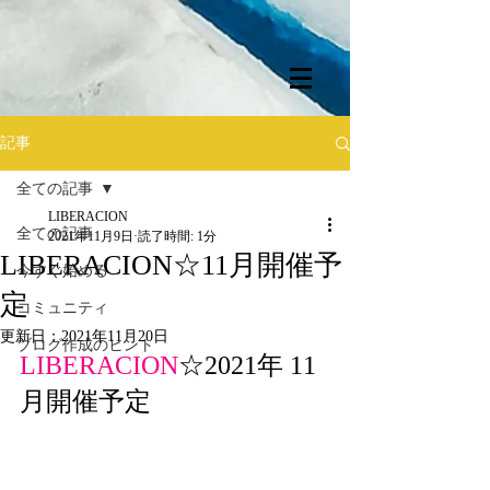
記事
全ての記事
LIBERACION
全ての記事
2021年11月9日
読了時間: 1分
LIBERACION☆11月開催予
今すぐ始める
定
コミュニティ
更新日：
2021年11月20日
ブログ作成のヒント
LIBERACION
☆2021年 11
月開催予定