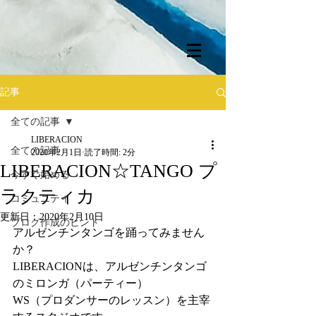
記事
全ての記事
LIBERACION
全ての記事
2020年2月1日
読了時間: 2分
LIBERACION☆TANGO プ
今すぐ始める
ラクティカ
コミュニティ
更新日：
2020年2月10日
ブログ作成のヒント
アルゼンチンタンゴを踊ってみません
か？
LIBERACIONは、アルゼンチンタンゴ
のミロンガ（パーティー）
WS（プロダンサーのレッスン）を主宰