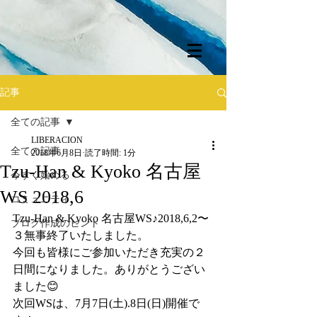
記事
全ての記事
LIBERACION
全ての記事
2018年6月8日
読了時間: 1分
Tzu-Han & Kyoko 名古屋
今すぐ始める
WS 2018,6
コミュニティ
Tzu-Han & Kyoko 名古屋WS♪2018,6,2〜
ブログ作成のヒント
３無事終了いたしました。
今回も皆様にご参加いただき充実の２
日間になりました。ありがとうござい
ました😊
次回WSは、7月7日(土).8日(日)開催で